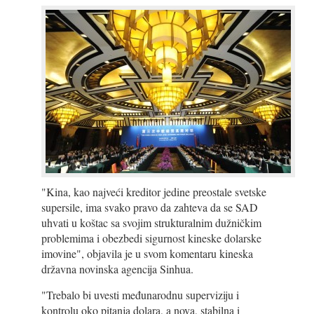
"Kina, kao najveći kreditor jedine preostale svetske
supersile, ima svako pravo da zahteva da se SAD
uhvati u koštac sa svojim strukturalnim dužničkim
problemima i obezbedi sigurnost kineske dolarske
imovine", objavila je u svom komentaru kineska
državna novinska agencija Sinhua.
"Trebalo bi uvesti međunarodnu superviziju i
kontrolu oko pitanja dolara, a nova, stabilna i