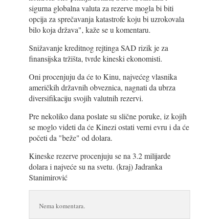
sigurna globalna valuta za rezerve mogla bi biti
opcija za sprečavanja katastrofe koju bi uzrokovala
bilo koja država", kaže se u komentaru.
Snižavanje kreditnog rejtinga SAD rizik je za
finansijska tržišta, tvrde kineski ekonomisti.
Oni procenjuju da će to Kinu, najvećeg vlasnika
američkih državnih obveznica, nagnati da ubrza
diversifikaciju svojih valutnih rezervi.
Pre nekoliko dana poslate su slične poruke, iz kojih
se moglo videti da će Kinezi ostati verni evru i da će
početi da "beže" od dolara.
Kineske rezerve procenjuju se na 3.2 milijarde
dolara i najveće su na svetu. (kraj) Jadranka
Stanimirović
Nema komentara.