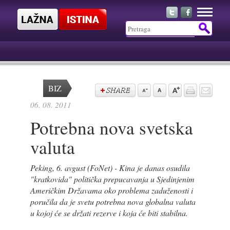
BIZ
06. 08. 2011
Potrebna nova svetska
valuta
Peking, 6. avgust (FoNet) - Kina je danas osudila
"kratkovida" politička prepucavanja u Sjedinjenim
Američkim Državama oko problema zaduženosti i
poručila da je svetu potrebna nova globalna valuta
u kojoj će se držati rezerve i koja će biti stabilna.