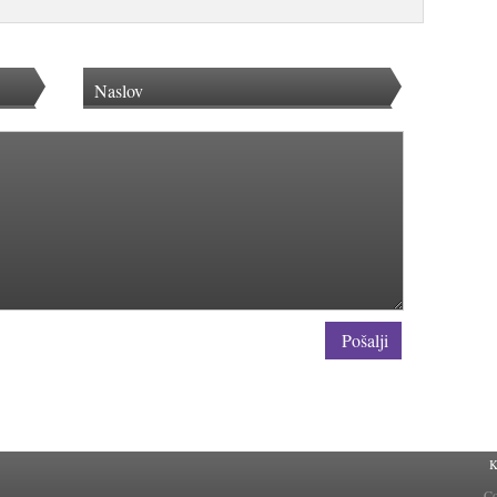
Pošalji
K
Co