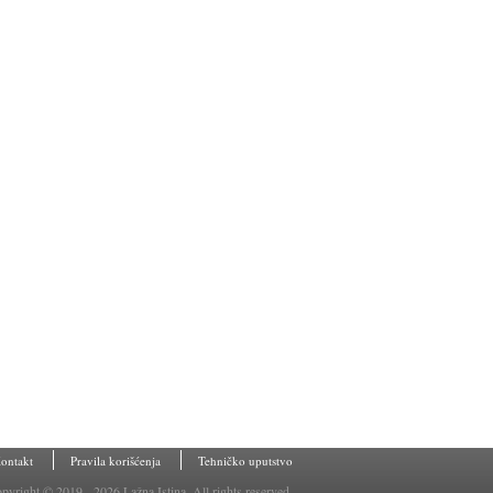
ontakt
Pravila korišćenja
Tehničko uputstvo
pyright © 2019 - 2026 Lažna Istina. All rights reserved.