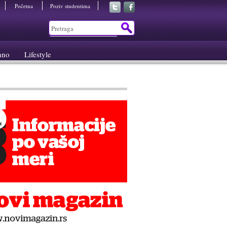
Početna
Poziv studentima
hno
Lifestyle