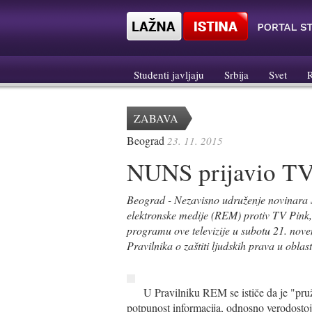
Studenti javljaju
Srbija
Svet
ZABAVA
Beograd
23. 11. 2015
NUNS prijavio TV
Beograd - Nezavisno udruženje novinara 
elektronske medije (REM) protiv TV Pink
programu ove televizije u subotu 21. nove
Pravilnika o zaštiti ljudskih prava u oblas
U Pravilniku REM se ističe da je "pruž
potpunost informacija, odnosno verodostojn