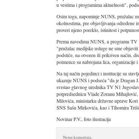
u vestima i programima aktuelnosti", po
Osim toga, napominje NUNS, pružalac me
okolnostima, pre objavljivanja određene inf
proveri njeno poreklo, istinitost i potpunos
Prema navodima NUNS, u programu TV Pink
"pružalac medijske usluge ne sme objaviti 
podstiče, na otvoren ili prikriven način, disk
poimence su nabrojana lica, organizacije i 
Na taj način pojedinci i institucije su sta
ukazuje NUNS i podseća "da je Dragan J
svrstao glavnog urednika TV N1 Jugoslav
potpredsednicu Vlade Zoranu Mihajlović, 
Milovića, ministarku državne uprave Kor
SNS Sašu Mirkovića, kao i Tihomira Triši
Novinar P.V., foto ilustracija
Nema komentara.