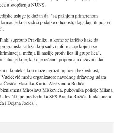
dseća u saopštenju NUNS.
dijske usluge je dužan da, "sa pažnjom primerenom
ormacije koja sadrži podatke o ličnosti, događaju ili pojavi
t".
, suprotno Pravilniku, u kome se izričito kaže da
programski sadržaj koji sadrži informacije kojima se
riminacija, mržnja ili nasilje protiv lica ili grupe lica",
institucije koje, kako je rečeno, pripremaju državni udar.
vljeni u kontekst koji može ugroziti njihovu bezbednost,
. Vučićević među organizatore navodnog državnog udara
a Ćosića, vlasnika Kurira Aleksandra Rodića,
biznismena Miroslava Miškovića, pukovnika policije Milana
i Udovički, potpredsednika SPS Branka Ružića, funkcionera
ća i Dejana Jocića".